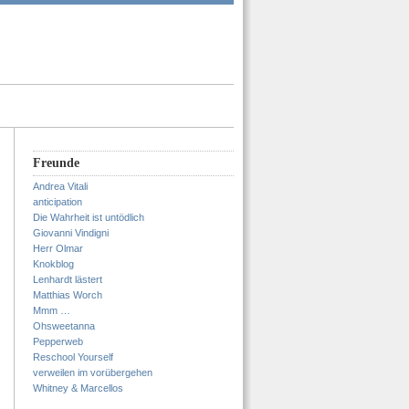
Freunde
Andrea Vitali
anticipation
Die Wahrheit ist untödlich
Giovanni Vindigni
Herr Olmar
Knokblog
Lenhardt lästert
Matthias Worch
Mmm …
Ohsweetanna
Pepperweb
Reschool Yourself
verweilen im vorübergehen
Whitney & Marcellos