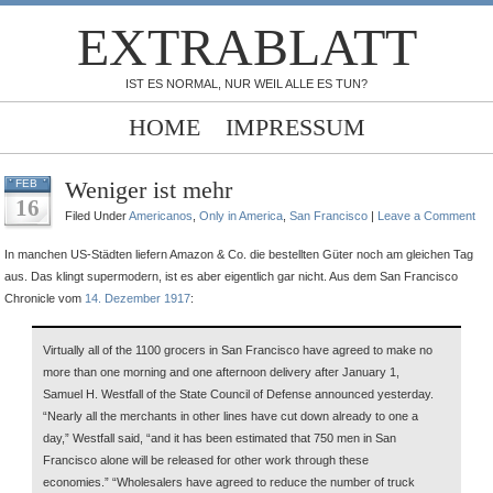
EXTRABLATT
IST ES NORMAL, NUR WEIL ALLE ES TUN?
HOME
IMPRESSUM
Weniger ist mehr
FEB
16
Filed Under
Americanos
,
Only in America
,
San Francisco
|
Leave a Comment
In manchen US-Städten liefern Amazon & Co. die bestellten Güter noch am gleichen Tag
aus. Das klingt supermodern, ist es aber eigentlich gar nicht. Aus dem San Francisco
Chronicle vom
14. Dezember 1917
:
Virtually all of the 1100 grocers in San Francisco have agreed to make no
more than one morning and one afternoon delivery after January 1,
Samuel H. Westfall of the State Council of Defense announced yesterday.
“Nearly all the merchants in other lines have cut down already to one a
day,” Westfall said, “and it has been estimated that 750 men in San
Francisco alone will be released for other work through these
economies.” “Wholesalers have agreed to reduce the number of truck