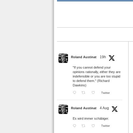
19h
Roland Austinat
"If you cannot defend your
opinions rationally, either they are
indefensible or you are too stupid
to defend them." (Richard
Dawkins)
Twitter
4 Aug
Roland Austinat
Es wird immer schäbiger.
Twitter