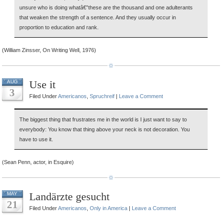
unsure who is doing whatâ€”these are the thousand and one adulterants
that weaken the strength of a sentence. And they usually occur in
proportion to education and rank.
(William Zinsser, On Writing Well, 1976)
Use it
AUG
3
Filed Under
Americanos
,
Spruchreif
|
Leave a Comment
The biggest thing that frustrates me in the world is I just want to say to
everybody: You know that thing above your neck is not decoration. You
have to use it.
(Sean Penn, actor, in Esquire)
Landärzte gesucht
MAY
21
Filed Under
Americanos
,
Only in America
|
Leave a Comment