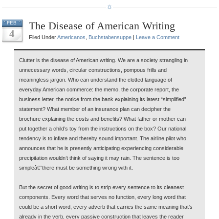
The Disease of American Writing
FEB
4
Filed Under
Americanos
,
Buchstabensuppe
|
Leave a Comment
Clutter is the disease of American writing. We are a society strangling in
unnecessary words, circular constructions, pompous frills and
meaningless jargon. Who can understand the clotted language of
everyday American commerce: the memo, the corporate report, the
business letter, the notice from the bank explaining its latest “simplified”
statement? What member of an insurance plan can decipher the
brochure explaining the costs and benefits? What father or mother can
put together a child’s toy from the instructions on the box? Our national
tendency is to inflate and thereby sound important. The airline pilot who
announces that he is presently anticipating experiencing considerable
precipitation wouldn’t think of saying it may rain. The sentence is too
simpleâ€”there must be something wrong with it.
But the secret of good writing is to strip every sentence to its cleanest
components. Every word that serves no function, every long word that
could be a short word, every adverb that carries the same meaning that’s
already in the verb, every passive construction that leaves the reader