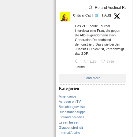
Roland Austinat Retweet
1 Aug
Critical Cat |
Das ZDF heute Journal
interviewt eine Frau, die gegen
die AfD-Jugendorganisation
Generation Deutschland
demonstriert. Dass sie bei den
Jusos/SPD aktiv ist, verschweigt
das ZDF.
1150
6459
Twitter
Load More
Kategorien
Americanos
As seen on TV
Beziehungsweise
Buchstabensuppe
Einkaufsparadies
Essen fassen
Glaubensfreiheit
Internal Affairs