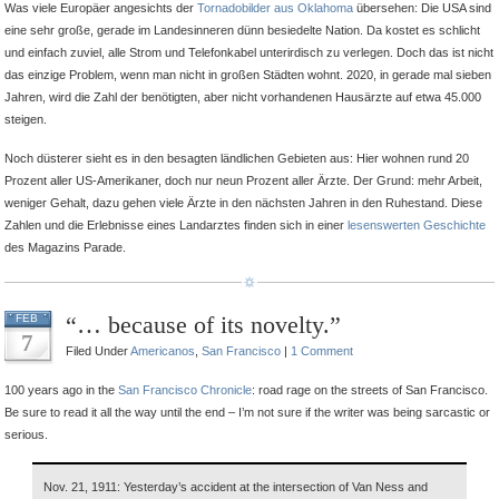
Was viele Europäer angesichts der
Tornadobilder aus Oklahoma
übersehen: Die USA sind
eine sehr große, gerade im Landesinneren dünn besiedelte Nation. Da kostet es schlicht
und einfach zuviel, alle Strom und Telefonkabel unterirdisch zu verlegen. Doch das ist nicht
das einzige Problem, wenn man nicht in großen Städten wohnt. 2020, in gerade mal sieben
Jahren, wird die Zahl der benötigten, aber nicht vorhandenen Hausärzte auf etwa 45.000
steigen.
Noch düsterer sieht es in den besagten ländlichen Gebieten aus: Hier wohnen rund 20
Prozent aller US-Amerikaner, doch nur neun Prozent aller Ärzte. Der Grund: mehr Arbeit,
weniger Gehalt, dazu gehen viele Ärzte in den nächsten Jahren in den Ruhestand. Diese
Zahlen und die Erlebnisse eines Landarztes finden sich in einer
lesenswerten Geschichte
des Magazins Parade.
“… because of its novelty.”
FEB
7
Filed Under
Americanos
,
San Francisco
|
1 Comment
100 years ago in the
San Francisco Chronicle
: road rage on the streets of San Francisco.
Be sure to read it all the way until the end – I’m not sure if the writer was being sarcastic or
serious.
Nov. 21, 1911: Yesterday’s accident at the intersection of Van Ness and