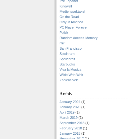
Irre Japaner
Kinowelt
Medienspektakel
On the Road
Only in America
PC Player Forever
Politik
Random Access Memory
rrrr!
San Francisco
Spielkram
Spruchreif
Starbucks
Viva la Musica
Wilde Web Welt
Zahlenspiele
Archiv
January 2024
(1)
January 2020
(1)
April 2019
(1)
March 2019
(1)
September 2018
(1)
February 2018
(1)
January 2018
(1)
November 2017
(1)