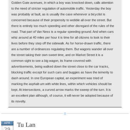
Golden Gate avenues, in which a boy was knocked down, calls attention
to the need of stricter regulation of automobile traffic. Yesterday the boy
was probably at fault, as is usually the case whenever a bicyclist is
concerned because of their propensity to wobble all over the street. But
there is entirely too much speeding and other disregard of the rules of the
road. That part of Van Ness is a regular speeding ground. And when cars
whiz around at 40 miles per hour it is time for all citizens to look to their
lives before they step off the sidewalk. As for horse-drawn traffic, there
are a number of ordinances regulating them. But wagons wander all over
the street taking their own sweet time, and on Market Street it is a
common sight to see a big wagon, its frame covered with
advertisements, being walked down the street close to the car tracks,
blocking traffic except for such cars and buggies as have the temerity to
dash around. In one European capital, an experiment was tried of
marking the asphalt-um with white lines, within which vehicles should be
kept. At intersections, a curved arrow marks the sweep of the turn. It is
an excellent plan although, of course, it will never be adopted because of
its novelty.
Tu Lan
APR
29