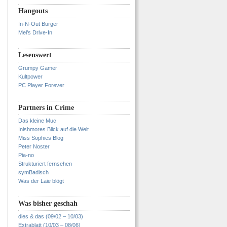
Hangouts
In-N-Out Burger
Mel’s Drive-In
Lesenswert
Grumpy Gamer
Kultpower
PC Player Forever
Partners in Crime
Das kleine Muc
Inishmores Blick auf die Welt
Miss Sophies Blog
Peter Noster
Pia-no
Strukturiert fernsehen
symBadisch
Was der Laie blögt
Was bisher geschah
dies & das (09/02 – 10/03)
Extrablatt (10/03 – 08/06)