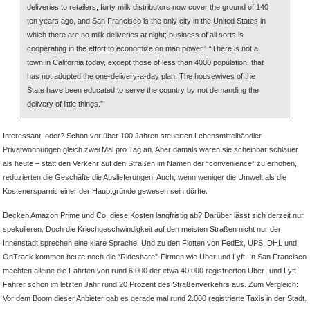
deliveries to retailers; forty milk distributors now cover the ground of 140
ed
ten years ago, and San Francisco is the only city in the United States in
which there are no milk deliveries at night; business of all sorts is
cooperating in the effort to economize on man power.” “There is not a
town in California today, except those of less than 4000 population, that
has not adopted the one-delivery-a-day plan. The housewives of the
State have been educated to serve the country by not demanding the
delivery of little things.”
Interessant, oder? Schon vor über 100 Jahren steuerten Lebensmittelhändler
Privatwohnungen gleich zwei Mal pro Tag an. Aber damals waren sie scheinbar schlauer
als heute – statt den Verkehr auf den Straßen im Namen der “convenience” zu erhöhen,
reduzierten die Geschäfte die Auslieferungen. Auch, wenn weniger die Umwelt als die
Kostenersparnis einer der Hauptgründe gewesen sein dürfte.
Decken Amazon Prime und Co. diese Kosten langfristig ab? Darüber lässt sich derzeit nur
spekulieren. Doch die Kriechgeschwindigkeit auf den meisten Straßen nicht nur der
Innenstadt sprechen eine klare Sprache. Und zu den Flotten von FedEx, UPS, DHL und
OnTrack kommen heute noch die “Rideshare”-Firmen wie Uber und Lyft. In San Francisco
machten alleine die Fahrten von rund 6.000 der etwa 40.000 registrierten Uber- und Lyft-
Fahrer schon im letzten Jahr rund 20 Prozent des Straßenverkehrs aus. Zum Vergleich:
Vor dem Boom dieser Anbieter gab es gerade mal rund 2.000 registrierte Taxis in der Stadt.