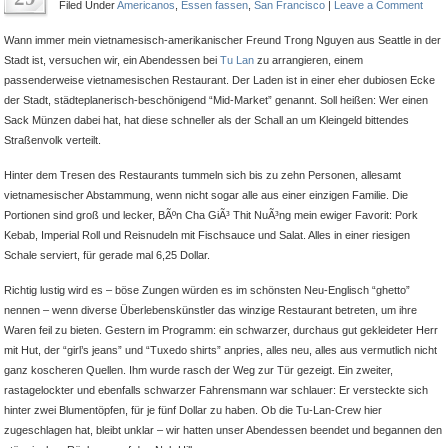
Filed Under
Americanos
,
Essen fassen
,
San Francisco
|
Leave a Comment
Wann immer mein vietnamesisch-amerikanischer Freund Trong Nguyen aus Seattle in der
Stadt ist, versuchen wir, ein Abendessen bei
Tu Lan
zu arrangieren, einem
passenderweise vietnamesischen Restaurant. Der Laden ist in einer eher dubiosen Ecke
der Stadt, städteplanerisch-beschönigend “Mid-Market” genannt. Soll heißen: Wer einen
Sack Münzen dabei hat, hat diese schneller als der Schall an um Kleingeld bittendes
Straßenvolk verteilt.
Hinter dem Tresen des Restaurants tummeln sich bis zu zehn Personen, allesamt
vietnamesischer Abstammung, wenn nicht sogar alle aus einer einzigen Familie. Die
Portionen sind groß und lecker, BÃºn Cha GiÃ³ Thit NuÃ³ng mein ewiger Favorit: Pork
Kebab, Imperial Roll und Reisnudeln mit Fischsauce und Salat. Alles in einer riesigen
Schale serviert, für gerade mal 6,25 Dollar.
Richtig lustig wird es – böse Zungen würden es im schönsten Neu-Englisch “ghetto”
nennen – wenn diverse Überlebenskünstler das winzige Restaurant betreten, um ihre
Waren feil zu bieten. Gestern im Programm: ein schwarzer, durchaus gut gekleideter Herr
mit Hut, der “girl’s jeans” und “Tuxedo shirts” anpries, alles neu, alles aus vermutlich nicht
ganz koscheren Quellen. Ihm wurde rasch der Weg zur Tür gezeigt. Ein zweiter,
rastagelockter und ebenfalls schwarzer Fahrensmann war schlauer: Er versteckte sich
hinter zwei Blumentöpfen, für je fünf Dollar zu haben. Ob die Tu-Lan-Crew hier
zugeschlagen hat, bleibt unklar – wir hatten unser Abendessen beendet und begannen den