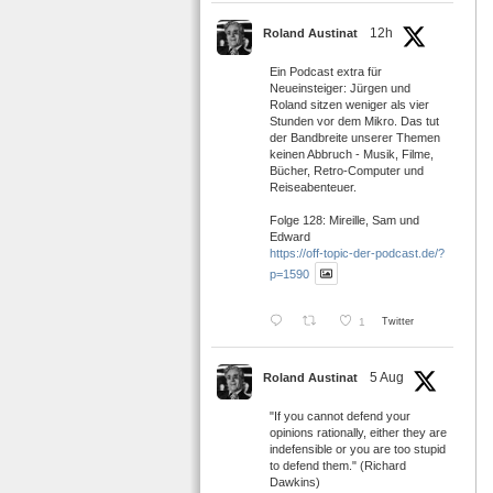
12h
Roland Austinat
Ein Podcast extra für
Neueinsteiger: Jürgen und
Roland sitzen weniger als vier
Stunden vor dem Mikro. Das tut
der Bandbreite unserer Themen
keinen Abbruch - Musik, Filme,
Bücher, Retro-Computer und
Reiseabenteuer.
Folge 128: Mireille, Sam und
Edward
https://off-topic-der-podcast.de/?
p=1590
1
Twitter
5 Aug
Roland Austinat
"If you cannot defend your
opinions rationally, either they are
indefensible or you are too stupid
to defend them." (Richard
Dawkins)