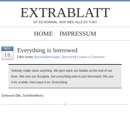
EXTRABLATT
IST ES NORMAL, NUR WEIL ALLE ES TUN?
HOME
IMPRESSUM
Everything is borrowed
NOV
18
ed
Filed Under
Buchstabensuppe
,
Spruchreif
|
Leave a Comment
Nobody really owns anything. We give back our bodies at the end of our
lives. We own our thoughts, but everything else is just borrowed. We use
it for a while, then pass it on. Everything.
(Deborah Ellis, Schriftstellerin)