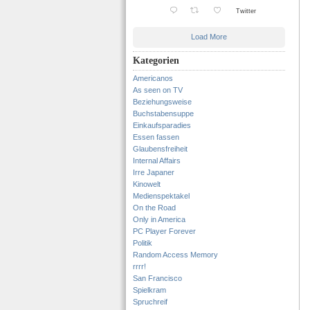
Twitter
Load More
Kategorien
Americanos
As seen on TV
Beziehungsweise
Buchstabensuppe
Einkaufsparadies
Essen fassen
Glaubensfreiheit
Internal Affairs
Irre Japaner
Kinowelt
Medienspektakel
On the Road
Only in America
PC Player Forever
Politik
Random Access Memory
rrrr!
San Francisco
Spielkram
Spruchreif