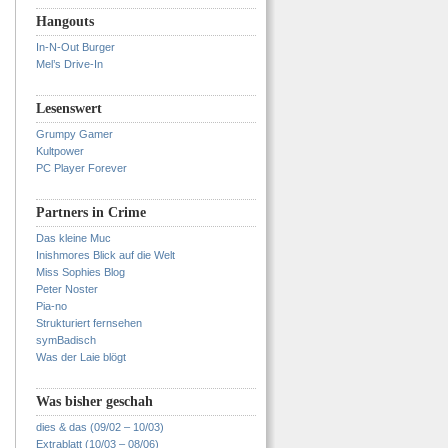
Hangouts
In-N-Out Burger
Mel’s Drive-In
Lesenswert
Grumpy Gamer
Kultpower
PC Player Forever
Partners in Crime
Das kleine Muc
Inishmores Blick auf die Welt
Miss Sophies Blog
Peter Noster
Pia-no
Strukturiert fernsehen
symBadisch
Was der Laie blögt
Was bisher geschah
dies & das (09/02 – 10/03)
Extrablatt (10/03 – 08/06)