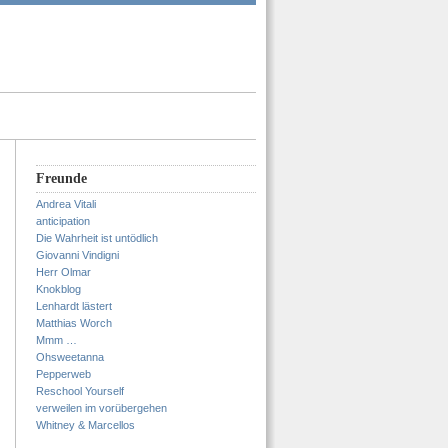
Freunde
Andrea Vitali
anticipation
Die Wahrheit ist untödlich
Giovanni Vindigni
Herr Olmar
Knokblog
Lenhardt lästert
Matthias Worch
Mmm …
Ohsweetanna
Pepperweb
Reschool Yourself
verweilen im vorübergehen
Whitney & Marcellos