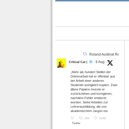
Roland Austinat Retweet
6 Aug
Critical Cat |
„Mehr als hundert Stellen der
Doktorarbeit hat er offenbar aus
der Arbeit einer anderen
Studentin wortgleich kopiert. Zwei
ältere Papiere musste er
zurückziehen und korrigieren,
nachdem Fehler entdeckt
wurden. Seine Arbeiten zur
Lehrerausbildung, die von
akademischem Jargon nur
284
2348
Twitter