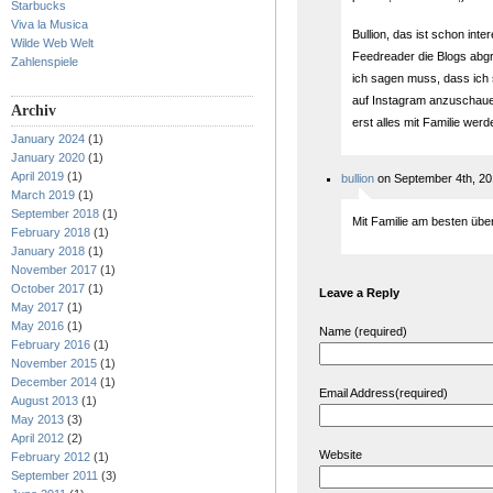
Starbucks
Viva la Musica
Bullion, das ist schon inte
Wilde Web Welt
Feedreader die Blogs abg
Zahlenspiele
ich sagen muss, dass ich
auf Instagram anzuschaue
Archiv
erst alles mit Familie wer
January 2024
(1)
January 2020
(1)
April 2019
(1)
bullion
on September 4th, 20
March 2019
(1)
September 2018
(1)
Mit Familie am besten über
February 2018
(1)
January 2018
(1)
November 2017
(1)
October 2017
(1)
Leave a Reply
May 2017
(1)
May 2016
(1)
Name (required)
February 2016
(1)
November 2015
(1)
December 2014
(1)
Email Address(required)
August 2013
(1)
May 2013
(3)
April 2012
(2)
Website
February 2012
(1)
September 2011
(3)