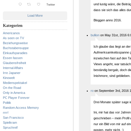
und lustig wäre, die Beiträ
Twitter
dass sie sich das alles du
Load More
Bloggen anno 2016.
Kategorien
Americanos
bullion
on May 31st, 2016 6:
As seen on TV
Beziehungsweise
Ich glaube das liegt an der
Buchstabensuppe
Aufmerksamkeitsspanne g
Einkaufsparadies
Essen fassen
inzwischen fast auf den T
Glaubensfreiheit
Views angeht, war tatsäch
Internal Affairs
beständig bergab, doch di
Irre Japaner
Inishmore, sind geblieben
Kinowelt
Medienspektakel
On the Road
ro
on September 3rd, 2016 1
Only in America
PC Player Forever
Drei Monate später sage 
Politik
Random Access Memory
Ini, mir hat das vor Jahre
rrrr!
San Francisco
geschrieben – mein Profil wä
Spielkram
nur ein Bild von mir auf e
Spruchreif
posten, mehr nicht. ;)