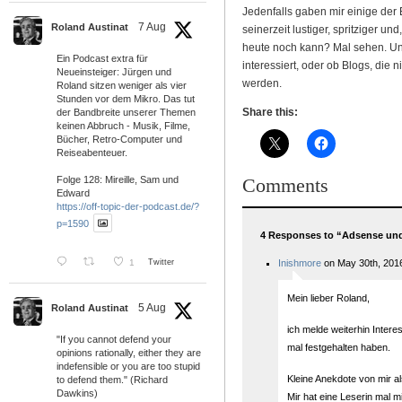
Jedenfalls gaben mir einige der 
7 Aug
Roland Austinat
seinerzeit lustiger, spritziger un
heute noch kann? Mal sehen. Un
Ein Podcast extra für
interessiert, oder ob Blogs, die 
Neueinsteiger: Jürgen und
werden.
Roland sitzen weniger als vier
Stunden vor dem Mikro. Das tut
Share this:
der Bandbreite unserer Themen
keinen Abbruch - Musik, Filme,
Bücher, Retro-Computer und
Reiseabenteuer.
Comments
Folge 128: Mireille, Sam und
Edward
https://off-topic-der-podcast.de/?
p=1590
4 Responses to “Adsense un
1
Twitter
Inishmore
on May 30th, 201
Mein lieber Roland,
5 Aug
Roland Austinat
ich melde weiterhin Intere
"If you cannot defend your
mal festgehalten haben.
opinions rationally, either they are
indefensible or you are too stupid
Kleine Anekdote von mir 
to defend them." (Richard
Dawkins)
Mir hat eine Leserin mal mi