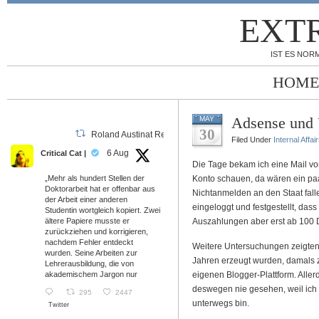
EXT
IST ES NORM
HOME
Adsense und 
MAY
30
Roland Austinat Retweeted
Filed Under
Internal Affai
6 Aug
Critical Cat |
Die Tage bekam ich eine Mail vo
„Mehr als hundert Stellen der
Konto schauen, da wären ein paa
Doktorarbeit hat er offenbar aus
Nichtanmelden an den Staat fal
der Arbeit einer anderen
eingeloggt und festgestellt, das
Studentin wortgleich kopiert. Zwei
ältere Papiere musste er
Auszahlungen aber erst ab 100 
zurückziehen und korrigieren,
nachdem Fehler entdeckt
Weitere Untersuchungen zeigten,
wurden. Seine Arbeiten zur
Jahren erzeugt wurden, damals 
Lehrerausbildung, die von
akademischem Jargon nur
eigenen Blogger-Plattform. Aller
deswegen nie gesehen, weil ich
295
2447
unterwegs bin.
Twitter