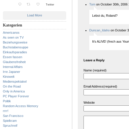
Tom
on October 30th, 2006 
Twitter
Load More
Lebst du, Roland?
Kategorien
Duncan_Idaho
on October 3
Americanos
As seen on TV
It’s ALIVE! (frech aus You
Beziehungsweise
Buchstabensuppe
Einkaufsparadies
Essen fassen
Leave a Reply
Glaubensfreiheit
Internal Affairs
Name (required)
Irre Japaner
Kinowelt
Medienspektakel
On the Road
Email Address(required)
Only in America
PC Player Forever
Politik
Website
Random Access Memory
rrrr!
San Francisco
Spielkram
Spruchreif