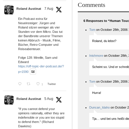
Comments
7 Aug
Roland Austinat
Ein Podcast extra für
6 Responses to “Human Tou
Neueinsteiger: Jürgen und
Roland sitzen weniger als vier
Tom
on October 28th, 2006 
Stunden vor dem Mikro. Das tut
der Bandbreite unserer Themen
keinen Abbruch - Musik, Filme,
Roland, du lebst?
Bücher, Retro-Computer und
Reiseabenteuer.
Inishmore
on October 28th, 
Folge 128: Mireille, Sam und
Edward
https://off-topic-der-podcast.de/?
Scheint so. Und er schreib
p=1590
Tom
on October 28th, 2006 
1
Twitter
Hurra!
5 Aug
Roland Austinat
Duncan_Idaho
on October 2
"If you cannot defend your
opinions rationally, either they are
indefensible or you are too stupid
Tja… und bei uns heißt d
to defend them." (Richard
Dawkins)