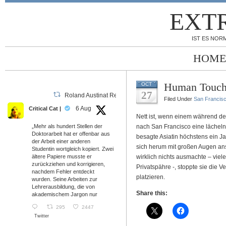
EXT
IST ES NORM
HOME
Human Touc
OCT
27
Roland Austinat Retweeted
Filed Under
San Francis
6 Aug
Critical Cat |
Nett ist, wenn einem während der
„Mehr als hundert Stellen der
nach San Francisco eine lächelnd
Doktorarbeit hat er offenbar aus
besagte Asiatin höchstens ein Jah
der Arbeit einer anderen
sich herum mit großen Augen ans
Studentin wortgleich kopiert. Zwei
ältere Papiere musste er
wirklich nichts ausmachte – viel
zurückziehen und korrigieren,
Privatspähre -, stoppte sie die 
nachdem Fehler entdeckt
platzieren.
wurden. Seine Arbeiten zur
Lehrerausbildung, die von
Share this:
akademischem Jargon nur
295
2447
Twitter