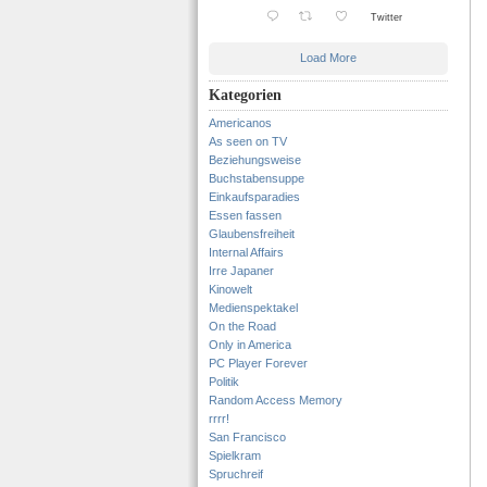
Twitter
Load More
Kategorien
Americanos
As seen on TV
Beziehungsweise
Buchstabensuppe
Einkaufsparadies
Essen fassen
Glaubensfreiheit
Internal Affairs
Irre Japaner
Kinowelt
Medienspektakel
On the Road
Only in America
PC Player Forever
Politik
Random Access Memory
rrrr!
San Francisco
Spielkram
Spruchreif