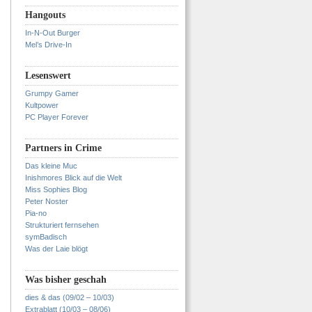
Hangouts
In-N-Out Burger
Mel’s Drive-In
Lesenswert
Grumpy Gamer
Kultpower
PC Player Forever
Partners in Crime
Das kleine Muc
Inishmores Blick auf die Welt
Miss Sophies Blog
Peter Noster
Pia-no
Strukturiert fernsehen
symBadisch
Was der Laie blögt
Was bisher geschah
dies & das (09/02 – 10/03)
Extrablatt (10/03 – 08/06)