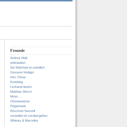
Freunde
Andrea Vitali
anticipation
Die Wahrheit ist untödlich
Giovanni Vindigni
Herr Olmar
Knokblog
Lenhardt lästert
Matthias Worch
Mmm …
Ohsweetanna
Pepperweb
Reschool Yourself
verweilen im vorübergehen
Whitney & Marcellos