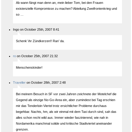
Ab wann fängt man denn an, mein lieber Tom, bei den Frauen
existenzielle Kompromisse zu machen? Abteilung Zweifrontenkrieg und
so …
Ingo on October 25th, 2007 8:41
Schenk’ ihr Zündkerzen!! Ran’ da.
ro
on October 25th, 2007 21:32
Menschenskinder!
Traveller
on October 28th, 2007 2:48
Bei meinem Besuch in SF vor zwei Jahren zeichnete der Motelchef die
Gegend als einzige No-Go-Area ein, aber zumindest bei Tag erschien
mir das Tenderloin-Viertel trotz ersichtlicher Probleme durchaus
begehbar. Nachts, hm, als wir einmal mit dem Taxi durch sind, sah das
alles schon recht wild aus. Immer wieder faszinierend, wie nah in
Nordamerika manchmal solide und kritische Stadtviertel aneinander
grenzen.