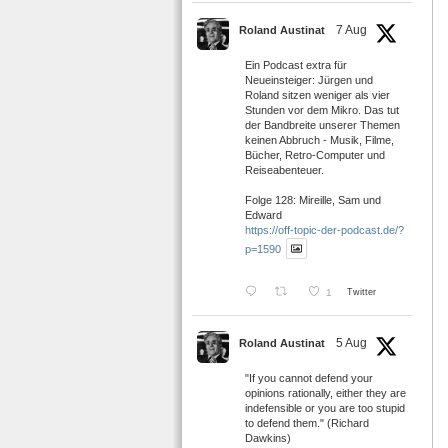
7 Aug
Roland Austinat
Ein Podcast extra für
Neueinsteiger: Jürgen und
Roland sitzen weniger als vier
Stunden vor dem Mikro. Das tut
der Bandbreite unserer Themen
keinen Abbruch - Musik, Filme,
Bücher, Retro-Computer und
Reiseabenteuer.
Folge 128: Mireille, Sam und
Edward
https://off-topic-der-podcast.de/?
p=1590
1
Twitter
5 Aug
Roland Austinat
"If you cannot defend your
opinions rationally, either they are
indefensible or you are too stupid
to defend them." (Richard
Dawkins)