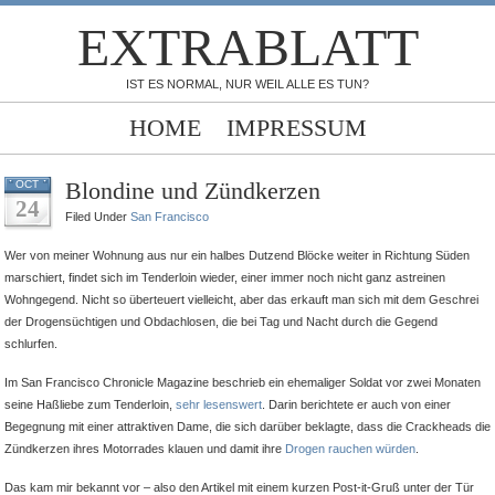
EXTRABLATT
IST ES NORMAL, NUR WEIL ALLE ES TUN?
HOME
IMPRESSUM
Blondine und Zündkerzen
OCT
24
ed
Filed Under
San Francisco
Wer von meiner Wohnung aus nur ein halbes Dutzend Blöcke weiter in Richtung Süden
marschiert, findet sich im Tenderloin wieder, einer immer noch nicht ganz astreinen
Wohngegend. Nicht so überteuert vielleicht, aber das erkauft man sich mit dem Geschrei
der Drogensüchtigen und Obdachlosen, die bei Tag und Nacht durch die Gegend
schlurfen.
Im San Francisco Chronicle Magazine beschrieb ein ehemaliger Soldat vor zwei Monaten
seine Haßliebe zum Tenderloin,
sehr lesenswert
. Darin berichtete er auch von einer
Begegnung mit einer attraktiven Dame, die sich darüber beklagte, dass die Crackheads die
Zündkerzen ihres Motorrades klauen und damit ihre
Drogen rauchen würden
.
Das kam mir bekannt vor – also den Artikel mit einem kurzen Post-it-Gruß unter der Tür