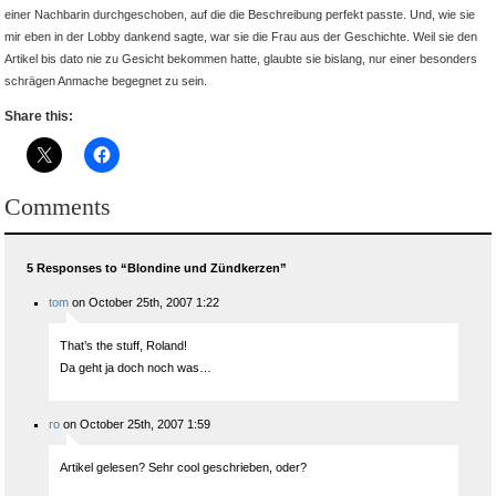
einer Nachbarin durchgeschoben, auf die die Beschreibung perfekt passte. Und, wie sie
mir eben in der Lobby dankend sagte, war sie die Frau aus der Geschichte. Weil sie den
Artikel bis dato nie zu Gesicht bekommen hatte, glaubte sie bislang, nur einer besonders
schrägen Anmache begegnet zu sein.
Share this:
Comments
5 Responses to “Blondine und Zündkerzen”
tom
on October 25th, 2007 1:22
That’s the stuff, Roland!
Da geht ja doch noch was…
ro
on October 25th, 2007 1:59
Artikel gelesen? Sehr cool geschrieben, oder?