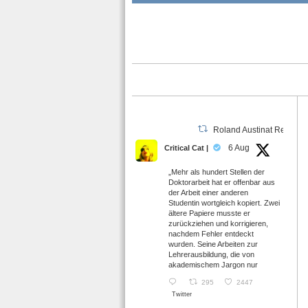
Roland Austinat Retweet
6 Aug
Critical Cat |
„Mehr als hundert Stellen der
Doktorarbeit hat er offenbar aus
der Arbeit einer anderen
Studentin wortgleich kopiert. Zwei
ältere Papiere musste er
zurückziehen und korrigieren,
nachdem Fehler entdeckt
wurden. Seine Arbeiten zur
Lehrerausbildung, die von
akademischem Jargon nur
295
2447
Twitter