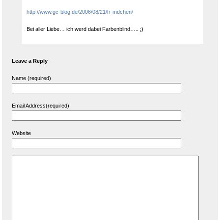
http://www.gc-blog.de/2006/08/21/fr-mdchen/
Bei aller Liebe… ich werd dabei Farbenblind….. ;)
Leave a Reply
Name (required)
Email Address(required)
Website