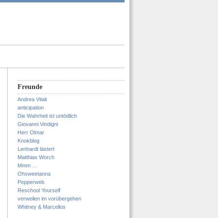
Freunde
Andrea Vitali
anticipation
Die Wahrheit ist untödlich
Giovanni Vindigni
Herr Olmar
Knokblog
Lenhardt lästert
Matthias Worch
Mmm …
Ohsweetanna
Pepperweb
Reschool Yourself
verweilen im vorübergehen
Whitney & Marcellos