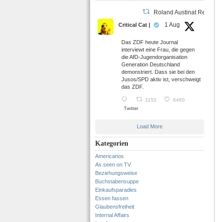
Roland Austinat Retweet
1 Aug
Critical Cat |
Das ZDF heute Journal
interviewt eine Frau, die gegen
die AfD-Jugendorganisation
Generation Deutschland
demonstriert. Dass sie bei den
Jusos/SPD aktiv ist, verschweigt
das ZDF.
1152
6460
Twitter
Load More
Kategorien
Americanos
As seen on TV
Beziehungsweise
Buchstabensuppe
Einkaufsparadies
Essen fassen
Glaubensfreiheit
Internal Affairs