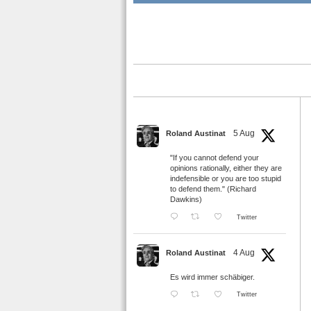
5 Aug
Roland Austinat
"If you cannot defend your
opinions rationally, either they are
indefensible or you are too stupid
to defend them." (Richard
Dawkins)
Twitter
4 Aug
Roland Austinat
Es wird immer schäbiger.
Twitter