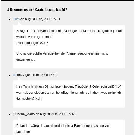
ed
3 Responses to “Kauft, Leute, kauft!”
Tom
on August 19th, 2006 15:31
Ensign Ro? Oh Mann, bei dem Frauengeschmack sind Tragödien ja nun
wirklich vorprogrammiert.
Die ist echt geil, was?
Und ja, die subtile Verspieltheit der Namensgebung ist mir nicht
entgangen…
ro
on August 19th, 2006 16:01
Hey Tom, ich kann Dir nur latent folgen. Tragödien? Oder echt geil? “ro”
war halt vor sieben Jahren bei eBay nicht mehr zu haben, was sollte ich
da machen? Hah!
Duncan_Idaho on August 21st, 2006 15:43
Roland… wärst du auch bereit die Ikea-Bank gegen das hier zu
tauschen.