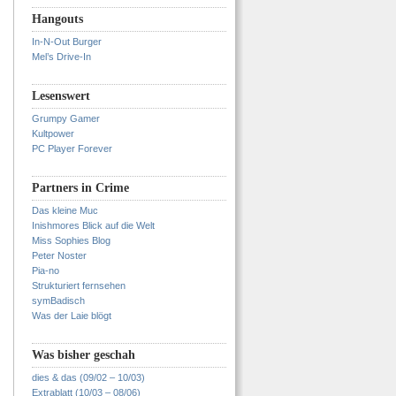
Hangouts
In-N-Out Burger
Mel’s Drive-In
Lesenswert
Grumpy Gamer
Kultpower
PC Player Forever
Partners in Crime
Das kleine Muc
Inishmores Blick auf die Welt
Miss Sophies Blog
Peter Noster
Pia-no
Strukturiert fernsehen
symBadisch
Was der Laie blögt
Was bisher geschah
dies & das (09/02 – 10/03)
Extrablatt (10/03 – 08/06)