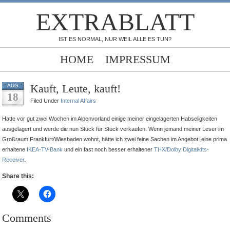
EXTRABLATT
IST ES NORMAL, NUR WEIL ALLE ES TUN?
HOME
IMPRESSUM
Kauft, Leute, kauft!
AUG
18
Filed Under
Internal Affairs
Hatte vor gut zwei Wochen im Alpenvorland einige meiner eingelagerten Habseligkeiten
ausgelagert und werde die nun Stück für Stück verkaufen. Wenn jemand meiner Leser im
Großraum Frankfurt/Wiesbaden wohnt, hätte ich zwei feine Sachen im Angebot: eine prima
erhaltene
IKEA-TV-Bank
und ein fast noch besser erhaltener
THX/Dolby Digital/dts-
Receiver
.
Share this:
Comments