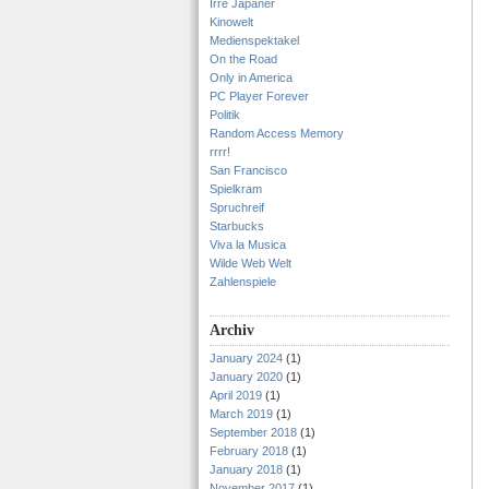
Irre Japaner
Kinowelt
Medienspektakel
On the Road
Only in America
PC Player Forever
Politik
Random Access Memory
rrrr!
San Francisco
Spielkram
Spruchreif
Starbucks
Viva la Musica
Wilde Web Welt
Zahlenspiele
Archiv
January 2024
(1)
January 2020
(1)
April 2019
(1)
March 2019
(1)
September 2018
(1)
February 2018
(1)
January 2018
(1)
November 2017
(1)