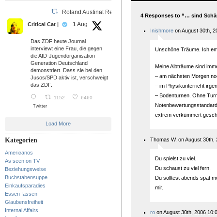
Roland Austinat Retweeted
4 Responses to “… sind Sch
1 Aug
Critical Cat |
Inishmore
on August 30th, 2
Das ZDF heute Journal
interviewt eine Frau, die gegen
Unschöne Träume. Ich emp
die AfD-Jugendorganisation
Generation Deutschland
Meine Albträume sind immer
demonstriert. Dass sie bei den
– am nächsten Morgen no
Jusos/SPD aktiv ist, verschweigt
das ZDF.
– im Physikunterricht irg
– Bodenturnen. Ohne Turn
1152
6460
Notenbewertungsstandardk
Twitter
extrem verkümmert gesch
Load More
Kategorien
Thomas W. on August 30th, 
Americanos
Du spielst zu viel.
As seen on TV
Du schaust zu viel fern.
Beziehungsweise
Buchstabensuppe
Du solltest abends spät m
Einkaufsparadies
mir.
Essen fassen
Glaubensfreiheit
Internal Affairs
ro
on August 30th, 2006 10: