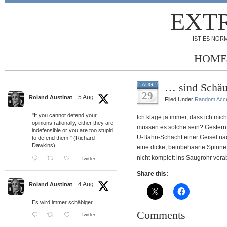
EXT
IST ES NORM
HOME
… sind Schä
AUG
29
5 Aug
Roland Austinat
Filed Under
Random Acc
"If you cannot defend your
Ich klage ja immer, dass ich mic
opinions rationally, either they are
müssen es solche sein? Gestern 
indefensible or you are too stupid
U-Bahn-Schacht einer Geisel na
to defend them." (Richard
Dawkins)
eine dicke, beinbehaarte Spinne,
nicht komplett ins Saugrohr vera
Twitter
Share this:
4 Aug
Roland Austinat
Es wird immer schäbiger.
Comments
Twitter