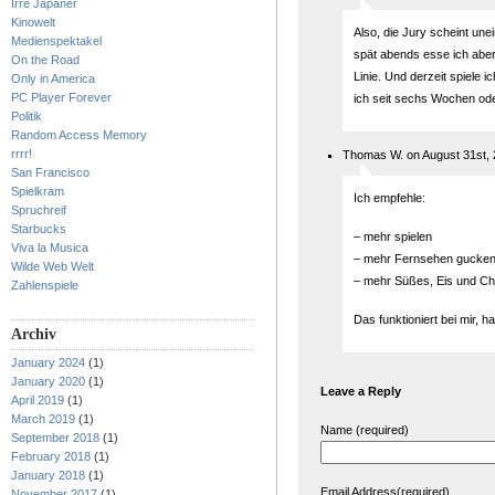
Irre Japaner
Kinowelt
Also, die Jury scheint une
Medienspektakel
spät abends esse ich aber 
On the Road
Linie. Und derzeit spiele 
Only in America
PC Player Forever
ich seit sechs Wochen ode
Politik
Random Access Memory
rrrr!
Thomas W. on August 31st, 
San Francisco
Spielkram
Ich empfehle:
Spruchreif
Starbucks
– mehr spielen
Viva la Musica
– mehr Fernsehen gucke
Wilde Web Welt
– mehr Süßes, Eis und Ch
Zahlenspiele
Das funktioniert bei mir, h
Archiv
January 2024
(1)
January 2020
(1)
Leave a Reply
April 2019
(1)
March 2019
(1)
Name (required)
September 2018
(1)
February 2018
(1)
January 2018
(1)
Email Address(required)
November 2017
(1)