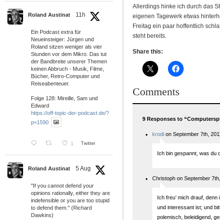
Allerdings hinke ich durch das 
11h
Roland Austinat
eigenen Tagewerk etwas hinterhe
Freitag ein paar hoffentlich schl
Ein Podcast extra für
steht bereits.
Neueinsteiger: Jürgen und
Roland sitzen weniger als vier
Share this:
Stunden vor dem Mikro. Das tut
der Bandbreite unserer Themen
keinen Abbruch - Musik, Filme,
Bücher, Retro-Computer und
Reiseabenteuer.
Comments
Folge 128: Mireille, Sam und
Edward
https://off-topic-der-podcast.de/?
9 Responses to “Computerspie
p=1590
krodi
on September 7th, 201
1
Twitter
Ich bin gespannt, was du 
5 Aug
Roland Austinat
Christoph on September 7th
"If you cannot defend your
opinions rationally, either they are
Ich freu’ mich drauf, denn i
indefensible or you are too stupid
und interessant ist; und bit
to defend them." (Richard
Dawkins)
polemisch, beleidigend, ge