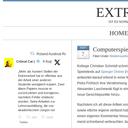
EXT
IST ES NORM
HOME
Computerspiel
SEP
7
Roland Austinat Retweeted
Filed Under
Medienspekt
6 Aug
Critical Cat |
Kollege Christian Schmidt schre
„Mehr als hundert Stellen der
Spieletests auf
Spiegel Online
(
h
Doktorarbeit hat er offenbar aus
antwortet darauf erbost in einer
der Arbeit einer anderen
Petra Fröhlich ihre Verstimmung 
Studentin wortgleich kopiert. Zwei
ältere Papiere musste er
Alexander Laschewski fügt in e
zurückziehen und korrigieren,
neue Gesichtspunkte hinzu.
nachdem Fehler entdeckt
wurden. Seine Arbeiten zur
Nachdem ich all diese Artikel 
Lehrerausbildung, die von
akademischem Jargon nur
sowie etliche eigene verfasst ha
einen eigenen Kommentar hinzuz
284
2348
meist schreibend verbrachten Ja
Twitter