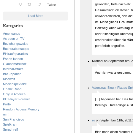
geworden, trete nach etc…
Twitter
Gesamteindruck dieser Dis
Load More
unwahrscheinlich, daß d
ist. Meist gibt es Graustufe
Kategorien
Holzweg. Aber wem sag’ ich
Americanos
oder Einseitigkeit überhau
As seen on TV
erschrocken über die Härte
Beziehungsweise
persönlich angreifen.
Buchstabensuppe
Einkaufsparadies
Essen fassen
Michael on September 8th, 
Glaubensfreiheit
Internal Affairs
Auch ich warte gespannt.
Irre Japaner
Kinowelt
Medienspektakel
Valentinas Blog » Plattes Spie
On the Road
Only in America
PC Player Forever
[…] begonnen hat. Das hie
Politik
Beitrags. Und Kollege Aust
Random Access Memory
rrrr!
San Francisco
ro
on September 11th, 2011 
Spielkram
Spruchreif
Bitte noch einen Moment G